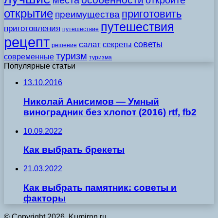
места
откройте
открытие
приготовить
преимущества
путешествия
приготовления
путешествие
рецепт
советы
салат
секреты
решение
туризм
современные
туризма
Популярные статьи
13.10.2016
Николай Анисимов — Умный
виноградник без хлопот (2016) rtf, fb2
10.09.2022
Как выбрать брекеты
21.03.2022
Как выбрать памятник: советы и
факторы
© Copyright 2026, Kumirnn.ru