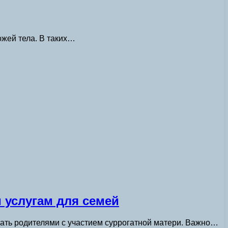
ожей тела. В таких…
 услугам для семей
стать родителями с участием суррогатной матери. Важно…