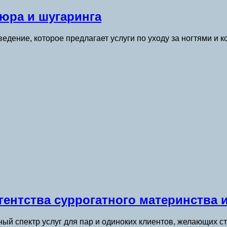
юра и шугаринга
дение, которое предлагает услуги по уходу за ногтями и к
гентства суррогатного материнства и
ный спектр услуг для пар и одиноких клиентов, желающих 