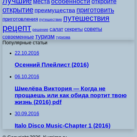
лучшие
особенности
места
откройте
открытие
приготовить
преимущества
путешествия
приготовления
путешествие
рецепт
советы
салат
секреты
решение
туризм
современные
туризма
Популярные статьи
22.10.2016
Осенний Плейлист (2016)
06.10.2016
Шмелёва Виктория — Когда не
прощаешь или как обида портит твою
жизнь (2016) pdf
30.09.2016
Italo Disco Music-Chapter 1 (2016)