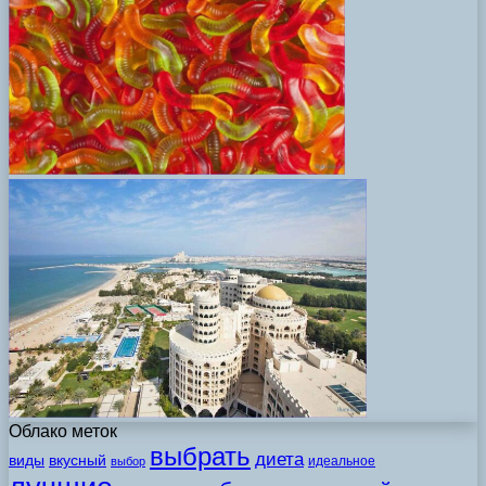
Облако меток
выбрать
диета
виды
вкусный
идеальное
выбор