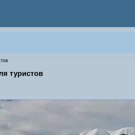
стов
для туристов