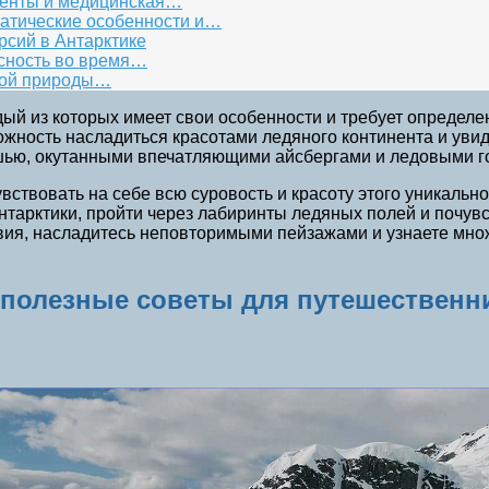
менты и медицинская…
матические особенности и…
рсий в Антарктике
асность во время…
ной природы…
дый из которых имеет свои особенности и требует определ
ность насладиться красотами ледяного континента и увиде
шью, окутанными впечатляющими айсбергами и ледовыми г
увствовать на себе всю суровость и красоту этого уникаль
нтарктики, пройти через лабиринты ледяных полей и почув
ия, насладитесь неповторимыми пейзажами и узнаете множ
: полезные советы для путешественн