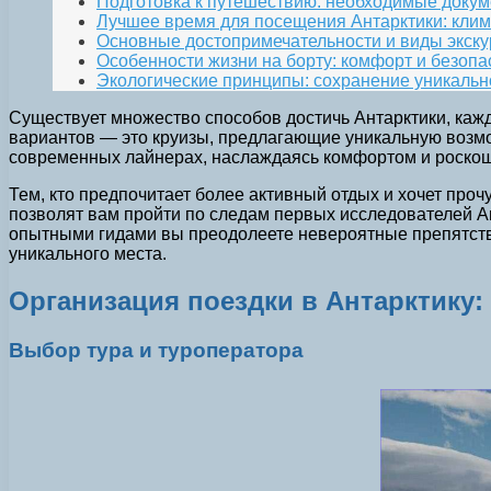
Подготовка к путешествию: необходимые доку
Лучшее время для посещения Антарктики: кли
Основные достопримечательности и виды экску
Особенности жизни на борту: комфорт и безоп
Экологические принципы: сохранение уникаль
Существует множество способов достичь Антарктики, каж
вариантов — это круизы, предлагающие уникальную возмож
современных лайнерах, наслаждаясь комфортом и роско
Тем, кто предпочитает более активный отдых и хочет проч
позволят вам пройти по следам первых исследователей А
опытными гидами вы преодолеете невероятные препятств
уникального места.
Организация поездки в Антарктику
Выбор тура и туроператора