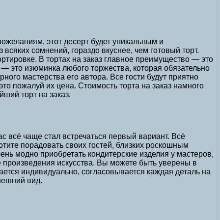
пожеланиям, этот десерт будет уникальным и
ез всяких сомнений, гораздо вкуснее, чем готовый торт.
ортировке. В тортах на заказ главное преимущество — это
 — это изюминка любого торжества, которая обязательно
рного мастерства его автора. Все гости будут приятно
то пожалуй их цена. Стоимость торта на заказ намного
йший торт на заказ.
ас всё чаще стал встречаться первый вариант. Всё
отите порадовать своих гостей, близких роскошным
чень модно приобретать кондитерские изделия у мастеров,
ие произведения искусства. Вы можете быть уверены в
рается индивидуально, согласовывается каждая деталь на
нешний вид.