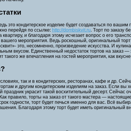
статки
едь это кондитерское изделие будет создаваться по вашим 
жно перейдя по ссылке:
http://dombiskvit.ru
. Торт по заказу б
 квартиру, и благодаря этому исчезает вопрос о его трансп
ей вашего мероприятия. Ведь роскошный, оригинальный торт
исквит»- это, несомненно, произведение искусства. И кулина
ьным вкусом. Единственный недостаток тортов на заказ — э
т такого же впечатления на гостей мероприятия, как вкусне
з?
ловиях, так и в кондитерских, ресторанах, кафе и др. Сейч
ортам и другим кондитерским изделиям на заказ. Если вы х
ой праздник украсит такой восхитительный десерт. Сейчас о
 Как правило, торты на заказ от такого мастера — настоящ
рок годности, торт будет печься именно для вас. Всё выби
рашения. Благодаря этому торт будет иметь оригинальный в