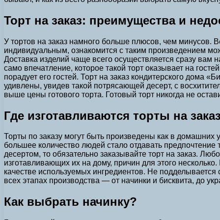
Торт на заказ: преимущества и недо
У тортов на заказ намного больше плюсов, чем минусов. В
индивидуальным, ознакомится с таким произведением мо
Доставка изделий чаще всего осуществляется сразу вам на
само впечатление, которое такой торт оказывает на гост
порадует его гостей. Торт на заказ кондитерского дома «Б
удивлены, увидев такой потрясающей десерт, с восхитител
выше цены готового торта. Готовый торт никогда не остави
Где изготавливаются торты на зака
Торты по заказу могут быть произведены как в домашних ус
большее количество людей стало отдавать предпочтение т
десертом, то обязательно заказывайте торт на заказ. Люб
изготавливающих их на дому, причин для этого несколько.
качестве используемых ингредиентов. Не подделывается с
всех этапах производства — от начинки и бисквита, до ук
Как выбрать начинку?