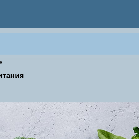
я
итания