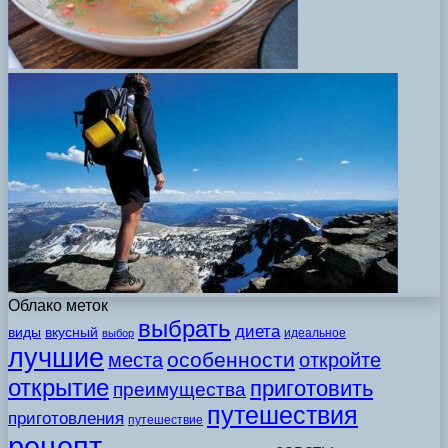
Облако меток
выбрать
диета
виды
вкусный
идеальное
выбор
лучшие
особенности
места
откройте
открытие
приготовить
преимущества
путешествия
приготовления
путешествие
рецепт