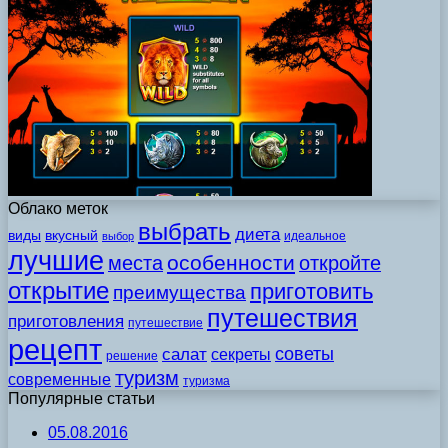
Облако меток
выбрать
диета
виды
вкусный
идеальное
выбор
лучшие
особенности
места
откройте
открытие
приготовить
преимущества
путешествия
приготовления
путешествие
рецепт
советы
салат
секреты
решение
туризм
современные
туризма
Популярные статьи
05.08.2016