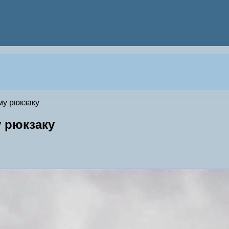
му рюкзаку
у рюкзаку