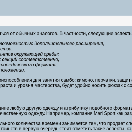
ться от обычных аналогов. В частности, следующие аспект
 возможностью дополнительного расширения;
ства;
ентов окружающей среды;
х секций соответственно;
ортопедического формата;
положении.
испособления для занятия самбо: кимоно, перчатки, защит
зраста и уровня мастерства, будет удобно носить рюкзак с с
инципе любую другую одежду и атрибутику подобного формат
чественную одежду. Например, компания Mari Sport как раз
льного количества времени занимается тем, что продает 
оинств в первую очередь стоит отметить такие аспекты, ка