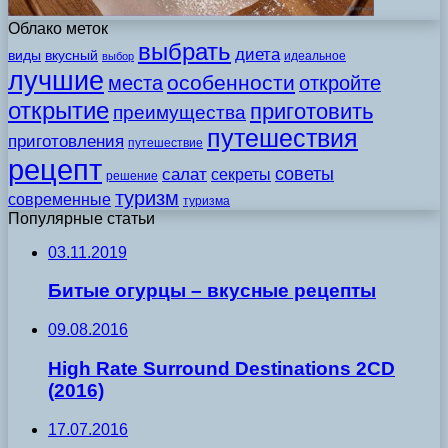
Облако меток
выбрать
диета
виды
вкусный
идеальное
выбор
лучшие
особенности
места
откройте
открытие
приготовить
преимущества
путешествия
приготовления
путешествие
рецепт
советы
салат
секреты
решение
туризм
современные
туризма
Популярные статьи
03.11.2019
Битые огурцы – вкусные рецепты
09.08.2016
High Rate Surround Destinations 2CD
(2016)
17.07.2016