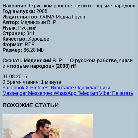
Название:
О русском рабстве, грязи и «тюрьме народов»
Год выпуска:
2008
Издательство:
ОЛМА Медиа Групп
Автор:
Мединский В. Р.
Язык:
Русский
Страниц:
341
Качество:
Хорошее
Формат:
RTF
Размер:
66,28 Mb
Скачать Мединский В. Р. — О русском рабстве, грязи
и «тюрьме народов» (2008) rtf
31.08.2016
0
Время чтения: 1 минута
Facebook
X
Pinterest
Вконтакте
Одноклассники
Messenger
Messenger
WhatsApp
Telegram
Viber
Печатать
ПОХОЖИЕ СТАТЬИ