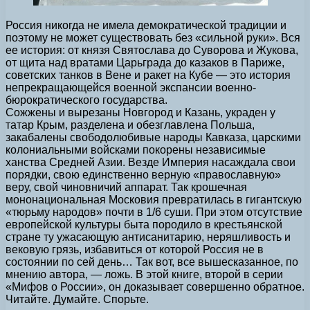
Россия никогда не имела демократической традиции и
поэтому не может существовать без «сильной руки». Вся
ее история: от князя Святослава до Суворова и Жукова,
от щита над вратами Царьграда до казаков в Париже,
советских танков в Вене и ракет на Кубе — это история
непрекращающейся военной экспансии военно-
бюрократического государства.
Сожжены и вырезаны Новгород и Казань, украден у
татар Крым, разделена и обезглавлена Польша,
закабалены свободолюбивые народы Кавказа, царскими
колониальными войсками покорены независимые
ханства Средней Азии. Везде Империя насаждала свои
порядки, свою единственно верную «православную»
веру, свой чиновничий аппарат. Так крошечная
мононациональная Московия превратилась в гигантскую
«тюрьму народов» почти в 1/6 суши. При этом отсутствие
европейской культуры быта породило в крестьянской
стране ту ужасающую антисанитарию, неряшливость и
вековую грязь, избавиться от которой Россия не в
состоянии по сей день… Так вот, все вышесказанное, по
мнению автора, — ложь. В этой книге, второй в серии
«Мифов о России», он доказывает совершенно обратное.
Читайте. Думайте. Спорьте.