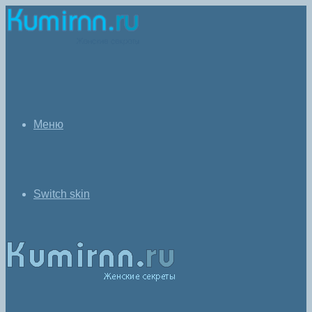
Меню
Switch skin