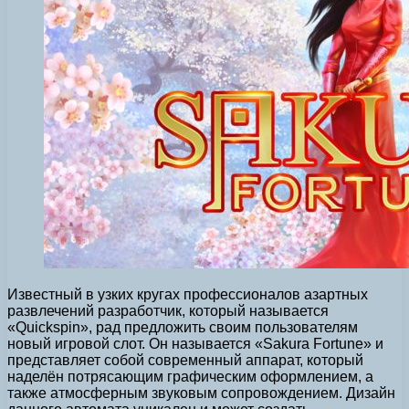
Известный в узких кругах профессионалов азартных
развлечений разработчик, который называется
«Quickspin», рад предложить своим пользователям
новый игровой слот.
Он называется «Sakura Fortune» и
представляет собой современный аппарат, который
наделён потрясающим графическим оформлением, а
также атмосферным звуковым сопровождением. Дизайн