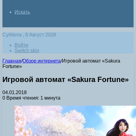
Искать
Суббота , 8 Август 2026
Войти
Switch skin
Главная
/
Обзор интернета
/
Игровой автомат «Sakura
Fortune»
Игровой автомат «Sakura Fortune»
04.01.2018
0
Время чтения: 1 минута