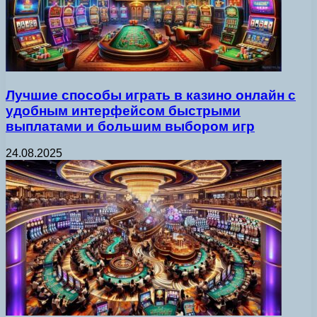
Лучшие способы играть в казино онлайн с
удобным интерфейсом быстрыми
выплатами и большим выбором игр
24.08.2025