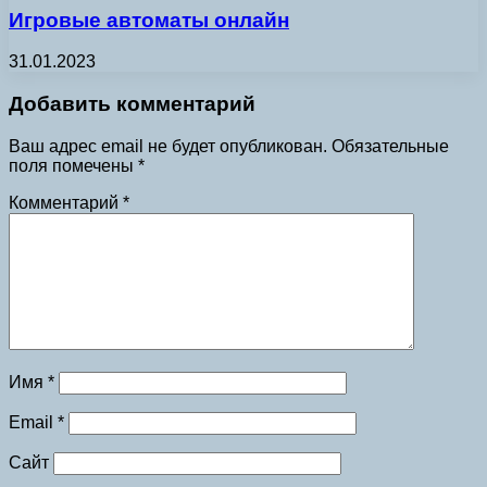
Игровые автоматы онлайн
31.01.2023
Добавить комментарий
Ваш адрес email не будет опубликован.
Обязательные
поля помечены
*
Комментарий
*
Имя
*
Email
*
Сайт