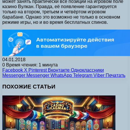
может занять практически все позиции на игровом поле
казино Вулкан. Правда, её появление гарантируется
только на втором, третьем и четвёртом игровом
барабане. Однако это возможно не только в основном
режиме игры, но и во время бесплатных спинов.
04.01.2018
0
Время чтения: 1 минута
Facebook
X
Pinterest
Вконтакте
Одноклассники
Messenger
Messenger
WhatsApp
Telegram
Viber
Печатать
ПОХОЖИЕ СТАТЬИ