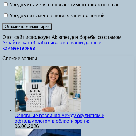
Уведомить меня о новых комментариях по email.
Уведомлять меня о новых записях почтой.
Этот сайт использует Akismet для борьбы со спамом.
Узнайте, как обрабатываются ваши данные
комментариев
.
Свежие записи
Основные различия между окулистом и
офтальмологом в области зрения
06.06.2026