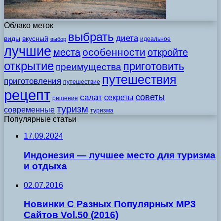
Облако меток
выбрать
диета
виды
вкусный
идеальное
выбор
лучшие
особенности
места
откройте
открытие
приготовить
преимущества
путешествия
приготовления
путешествие
рецепт
советы
салат
секреты
решение
туризм
современные
туризма
Популярные статьи
17.09.2024
Индонезия — лучшее место для туризма
и отдыха
02.07.2016
Новинки С Разных Популярных MP3
Сайтов Vol.50 (2016)