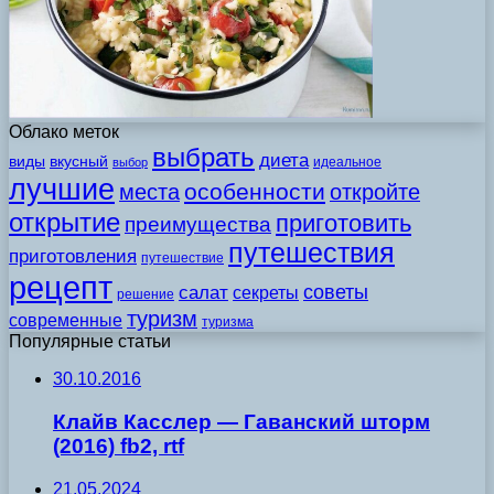
Облако меток
выбрать
диета
виды
вкусный
идеальное
выбор
лучшие
особенности
места
откройте
открытие
приготовить
преимущества
путешествия
приготовления
путешествие
рецепт
советы
салат
секреты
решение
туризм
современные
туризма
Популярные статьи
30.10.2016
Клайв Касслер — Гаванский шторм
(2016) fb2, rtf
21.05.2024