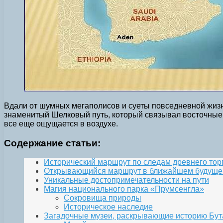
Вдали от шумных мегаполисов и суеты повседневной жизни
знаменитый Шелковый путь, который связывал восточные и
все еще ощущается в воздухе.
Содержание статьи:
Исторический маршрут по следам древнего торг
Открывающийся маршрут в ближайшем будущ
Уникальные достопримечательности на пути
Магия национального парка «Прумсенгла»
Сокровища природы
Историческое наследие
Загадочные музеи, раскрывающие историю Бут