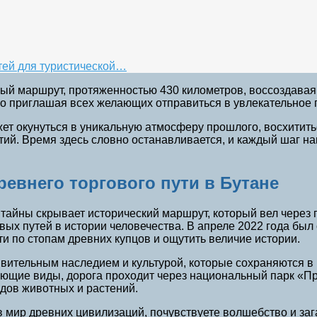
ей для туристической…
ный маршрут, протяженностью 430 километров, воссоздавая
о приглашая всех желающих отправиться в увлекательное 
т окунуться в уникальную атмосферу прошлого, восхититьс
тий. Время здесь словно останавливается, и каждый шаг на
евнего торгового пути в Бутане
 тайны скрывает исторический маршрут, который вел через 
вых путей в истории человечества. В апреле 2022 года бы
 по стопам древних купцов и ощутить величие истории.
ивительным наследием и культурой, которые сохраняются в 
щие виды, дорога проходит через национальный парк «Пр
дов животных и растений.
в мир древних цивилизаций, почувствуете волшебство и заг