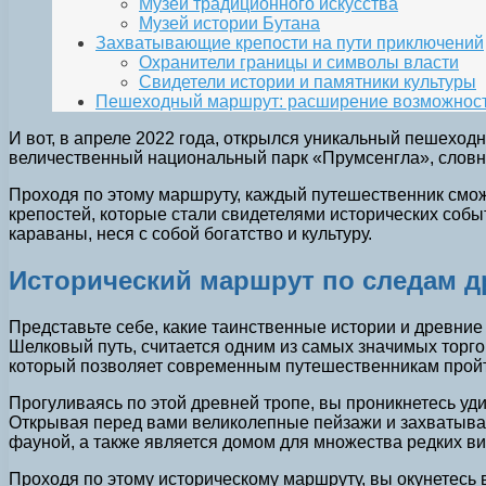
Музей традиционного искусства
Музей истории Бутана
Захватывающие крепости на пути приключений
Охранители границы и символы власти
Свидетели истории и памятники культуры
Пешеходный маршрут: расширение возможност
И вот, в апреле 2022 года, открылся уникальный пешеход
величественный национальный парк «Прумсенгла», словн
Проходя по этому маршруту, каждый путешественник сможе
крепостей, которые стали свидетелями исторических собы
караваны, неся с собой богатство и культуру.
Исторический маршрут по следам др
Представьте себе, какие таинственные истории и древние
Шелковый путь, считается одним из самых значимых торго
который позволяет современным путешественникам пройти
Прогуливаясь по этой древней тропе, вы проникнетесь уд
Открывая перед вами великолепные пейзажи и захватываю
фауной, а также является домом для множества редких ви
Проходя по этому историческому маршруту, вы окунетесь 