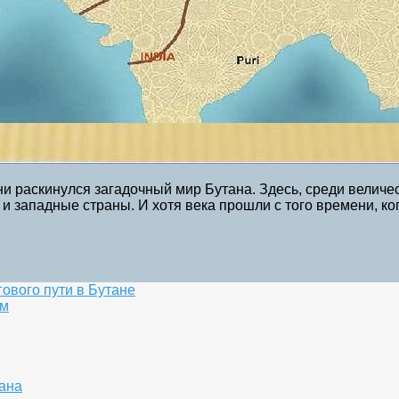
 раскинулся загадочный мир Бутана. Здесь, среди величест
 западные страны. И хотя века прошли с того времени, ког
ового пути в Бутане
ем
ана