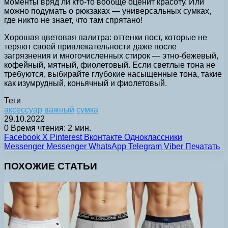
моменты вряд ли кто-то вообще оценит красоту. Или
можно подумать о рюкзаках — универсальных сумках,
где никто не знает, что там спрятано!
Хорошая цветовая палитра: оттенки пост, которые не
теряют своей привлекательности даже после
загрязнения и многочисленных стирок — этно-бежевый,
кофейный, мятный, фиолетовый. Если светлые тона не
требуются, выбирайте глубокие насыщенные тона, такие
как изумрудный, коньячный и фиолетовый.
Теги
аксессуар
важный
сумка
29.10.2022
0
Время чтения: 2 мин.
Facebook
X
Pinterest
Вконтакте
Одноклассники
Messenger
Messenger
WhatsApp
Telegram
Viber
Печатать
ПОХОЖИЕ СТАТЬИ