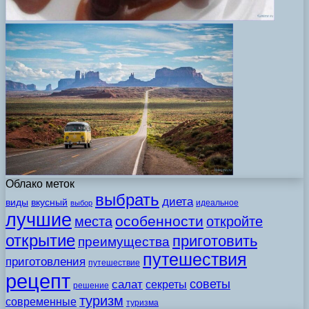
Облако меток
выбрать
диета
виды
вкусный
идеальное
выбор
лучшие
особенности
места
откройте
открытие
приготовить
преимущества
путешествия
приготовления
путешествие
рецепт
советы
салат
секреты
решение
туризм
современные
туризма