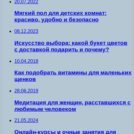
20.07.2022
Мягкий пол для детских комнат:
красиво, удобно и безопасно
08.12.2023
Искусство выбора: какой букет цветов
с доставкой подарить и почему?
10.04.2018
Как подобрать витамины для маленьких
щенков
28.06.2019
Медитация для женщин, расставшихся с
любимым человеком
21.05.2024
Онлайн-курсы и очные занятия для