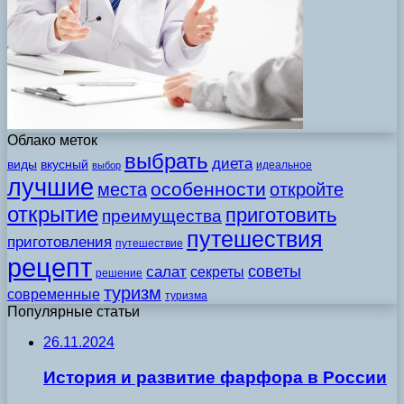
Облако меток
выбрать
диета
виды
вкусный
идеальное
выбор
лучшие
особенности
места
откройте
открытие
приготовить
преимущества
путешествия
приготовления
путешествие
рецепт
советы
салат
секреты
решение
туризм
современные
туризма
Популярные статьи
26.11.2024
История и развитие фарфора в России