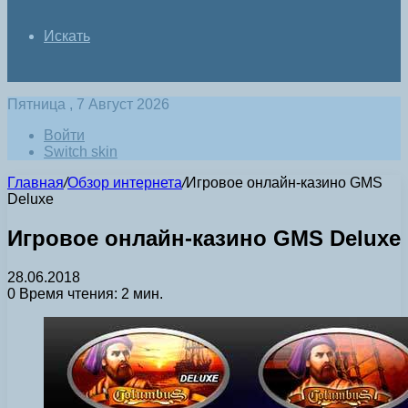
Искать
Пятница , 7 Август 2026
Войти
Switch skin
Главная
/
Обзор интернета
/
Игровое онлайн-казино GMS
Deluxe
Игровое онлайн-казино GMS Deluxe
28.06.2018
0
Время чтения: 2 мин.