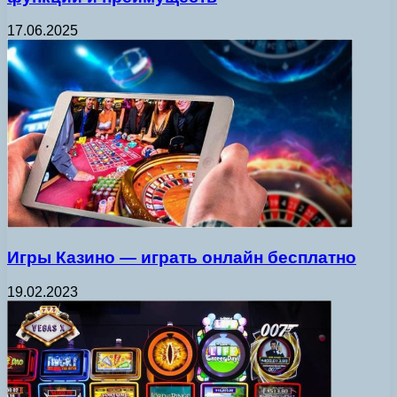
17.06.2025
Игры Казино — играть онлайн бесплатно
19.02.2023