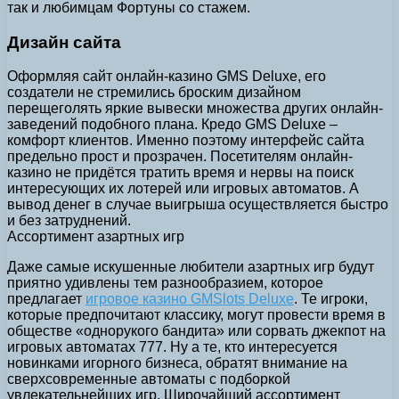
так и любимцам Фортуны со стажем.
Дизайн сайта
Оформляя сайт онлайн-казино GMS Deluxe, его
создатели не стремились броским дизайном
перещеголять яркие вывески множества других онлайн-
заведений подобного плана. Кредо GMS Deluxe –
комфорт клиентов. Именно поэтому интерфейс сайта
предельно прост и прозрачен. Посетителям онлайн-
казино не придётся тратить время и нервы на поиск
интересующих их лотерей или игровых автоматов. А
вывод денег в случае выигрыша осуществляется быстро
и без затруднений.
Ассортимент азартных игр
Даже самые искушенные любители азартных игр будут
приятно удивлены тем разнообразием, которое
предлагает
игровое казино GMSlots Deluxe
. Те игроки,
которые предпочитают классику, могут провести время в
обществе «однорукого бандита» или сорвать джекпот на
игровых автоматах 777. Ну а те, кто интересуется
новинками игорного бизнеса, обратят внимание на
сверхсовременные автоматы с подборкой
увлекательнейших игр. Широчайший ассортимент