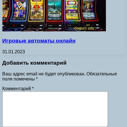
Игровые автоматы онлайн
31.01.2023
Добавить комментарий
Ваш адрес email не будет опубликован.
Обязательные
поля помечены
*
Комментарий
*