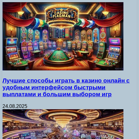
Лучшие способы играть в казино онлайн с
удобным интерфейсом быстрыми
выплатами и большим выбором игр
24.08.2025