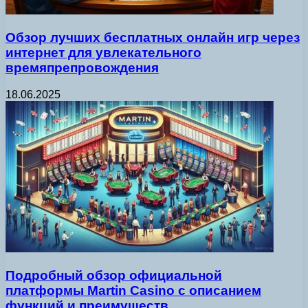
Обзор лучших бесплатных онлайн игр через
интернет для увлекательного
времяпрепровождения
18.06.2025
Подробный обзор официальной
платформы Martin Casino с описанием
функций и преимуществ