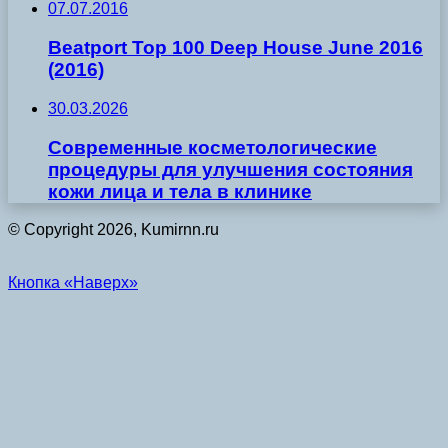
07.07.2016
Beatport Top 100 Deep House June 2016
(2016)
30.03.2026
Современные косметологические
процедуры для улучшения состояния
кожи лица и тела в клинике
© Copyright 2026, Kumirnn.ru
Кнопка «Наверх»