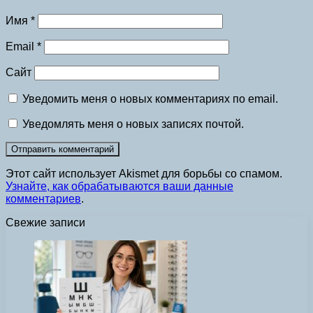
Имя
*
Email
*
Сайт
Уведомить меня о новых комментариях по email.
Уведомлять меня о новых записях почтой.
Этот сайт использует Akismet для борьбы со спамом.
Узнайте, как обрабатываются ваши данные
комментариев
.
Свежие записи