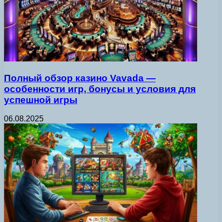
Полный обзор казино Vavada —
особенности игр, бонусы и условия для
успешной игры
06.08.2025