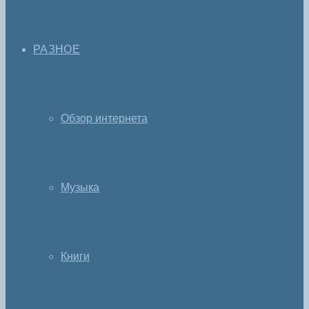
РАЗНОЕ
Обзор интернета
Музыка
Книги