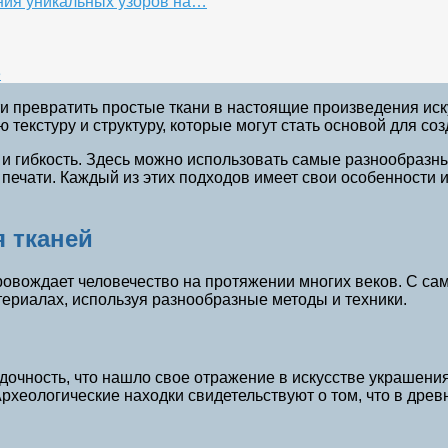
ния уникальных узоров на…
е
ти превратить простые ткани в настоящие произведения иск
ую текстуру и структуру, которые могут стать основой для с
 и гибкость. Здесь можно использовать самые разнообразны
ечати. Каждый из этих подходов имеет свои особенности 
 тканей
овождает человечество на протяжении многих веков. С са
ериалах, используя разнообразные методы и техники.
дочность, что нашло свое отражение в искусстве украшени
Археологические находки свидетельствуют о том, что в др