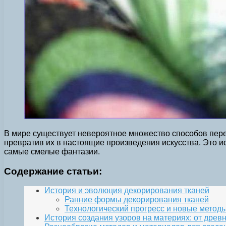
В мире существует невероятное множество способов пере
превратив их в настоящие произведения искусства. Это и
самые смелые фантазии.
Содержание статьи:
История и эволюция декорирования тканей
Ранние формы декорирования тканей
Технологический прогресс и новые метод
История создания узоров на материях: от древ