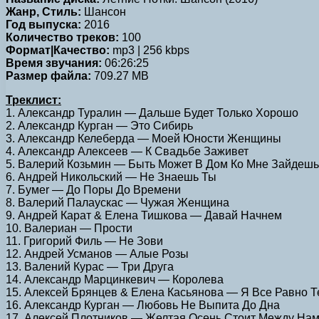
Жанр, Стиль:
Шансон
Год выпуска:
2016
Количество треков:
100
Формат|Качество:
mp3 | 256 kbps
Время звучания:
06:26:25
Размер файла:
709.27 MB
Треклист:
1. Александр Туралин — Дальше Будет Только Хорошо
2. Александр Курган — Это Сибирь
3. Александр Келеберда — Моей Юности Женщины
4. Александр Алексеев — К Свадьбе Заживет
5. Валерий Козьмин — Быть Может В Дом Ко Мне Зайдешь
6. Андрей Никольский — Не Знаешь Ты
7. Бумеr — До Поры До Времени
8. Валерий Палаускас — Чужая Женщина
9. Андрей Карат & Елена Тишкова — Давай Начнем
10. Валериан — Прости
11. Григорий Филь — Не Зови
12. Андрей Усманов — Алые Розы
13. Валений Курас — Три Друга
14. Александр Марцинкевич — Королева
15. Алексей Брянцев & Елена Касьянова — Я Все Равно 
16. Александр Курган — Любовь Не Выпита До Дна
17. Алексей Плотников — Желтая Осень Стоит Между На