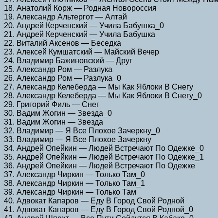
18. Анатолий Корж — Родная Новороссия
19. Александр Альтергот — Алтай
20. Андрей Керченский — Учила Бабушка_0
21. Андрей Керченский — Учила Бабушка
22. Виталий Аксенов — Беседка
23. Алексей Кумшатский — Майский Вечер
24. Владимир Бажиновский — Друг
25. Александр Ром — Разлука
26. Александр Ром — Разлука_0
27. Александр Келеберда — Мы Как Яблоки В Снегу
28. Александр Келеберда — Мы Как Яблоки В Снегу_0
29. Григорий Филь — Снег
30. Вадим Жогин — Звезда_0
31. Вадим Жогин — Звезда
32. Владимир — Я Все Плохое Зачеркну_0
33. Владимир — Я Все Плохое Зачеркну
34. Андрей Опейкин — Людей Встречают По Одежке_0
35. Андрей Опейкин — Людей Встречают По Одежке_1
36. Андрей Опейкин — Людей Встречают По Одежке
37. Александр Чиркин — Только Там_0
38. Александр Чиркин — Только Там_1
39. Александр Чиркин — Только Там
40. Адвокат Капаров — Еду В Город Свой Родной
41. Адвокат Капаров — Еду В Город Свой Родной_0