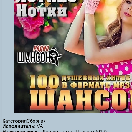
Категория
Сборник
Исполнитель:
VA
Название диска:
Летние Нотки. Шансон (2016)