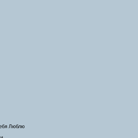
Тебя Люблю
ми