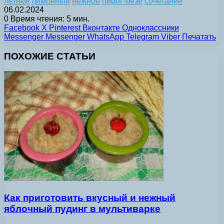
летней
лимонный
нежное
пирог-безе
сочетание
06.02.2024
0
Время чтения: 5 мин.
Facebook
X
Pinterest
Вконтакте
Одноклассники
Messenger
Messenger
WhatsApp
Telegram
Viber
Печатать
ПОХОЖИЕ СТАТЬИ
Как приготовить вкусный и нежный
яблочный пудинг в мультиварке