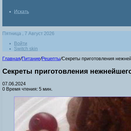
Искать
Пятница , 7 Август 2026
Войти
Switch skin
Главная
/
Питание
/
Рецепты
/
Секреты приготовления нежне
Секреты приготовления нежнейшег
07.06.2024
0
Время чтения: 5 мин.