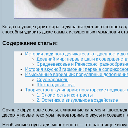
Когда на улице царит жара, а душа жаждет чего-то прохл
способны удивить даже самых искушенных гурманов и ст
Содержание статьи:
История ледяного деликатеса: от древности до
Древний мир: первые шаги к совершенств
Средневековье и Ренессанс: разнообрази
История вкусной гармонии: первые соприкосно
Изысканные вариации: популярные дополнения
Соус карамель
Шоколадный соус
Творчество в кулинарии: новаторские подходы 
1. Слоистость и контрасты
2. Эстетика и визуальное воздействие
Сочные фруктовые соусы, сливочные карамели, шоколадн
десерту новые текстуры, неповторимые вкусы и создают г
Необычные соусы для мороженого — это настоящее искусс