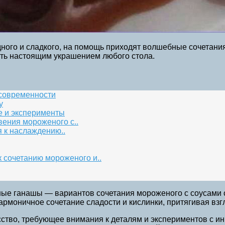
адного и сладкого, на помощь приходят волшебные сочетан
ать настоящим украшением любого стола.
 современности
у
е и эксперименты
вения мороженого с..
 к наслаждению..
к сочетанию мороженого и..
ые ганашы — вариантов сочетания мороженого с соусами 
армоничное сочетание сладости и кислинки, притягивая взг
тво, требующее внимания к деталям и экспериментов с ин