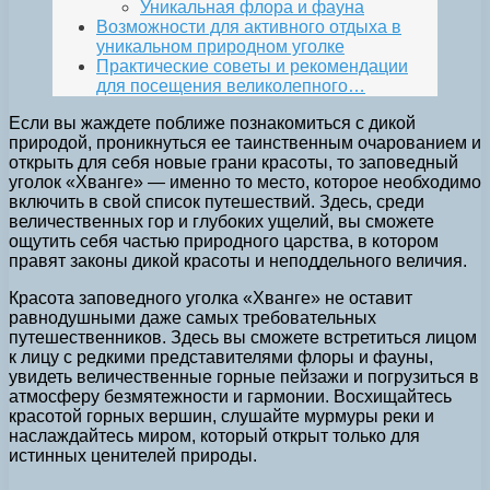
Уникальная флора и фауна
Возможности для активного отдыха в
уникальном природном уголке
Практические советы и рекомендации
для посещения великолепного…
Если вы жаждете поближе познакомиться с дикой
природой, проникнуться ее таинственным очарованием и
открыть для себя новые грани красоты, то заповедный
уголок «Хванге» — именно то место, которое необходимо
включить в свой список путешествий. Здесь, среди
величественных гор и глубоких ущелий, вы сможете
ощутить себя частью природного царства, в котором
правят законы дикой красоты и неподдельного величия.
Красота заповедного уголка «Хванге» не оставит
равнодушными даже самых требовательных
путешественников. Здесь вы сможете встретиться лицом
к лицу с редкими представителями флоры и фауны,
увидеть величественные горные пейзажи и погрузиться в
атмосферу безмятежности и гармонии. Восхищайтесь
красотой горных вершин, слушайте мурмуры реки и
наслаждайтесь миром, который открыт только для
истинных ценителей природы.