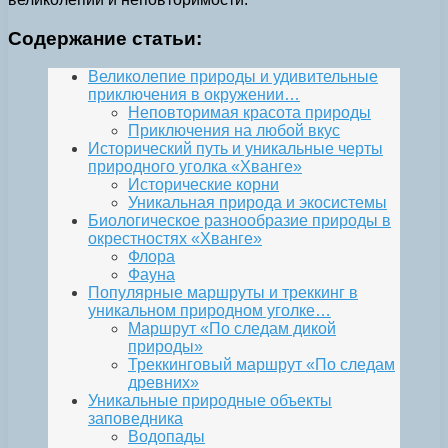
Содержание статьи:
Великолепие природы и удивительные
приключения в окружении…
Неповторимая красота природы
Приключения на любой вкус
Исторический путь и уникальные черты
природного уголка «Хванге»
Исторические корни
Уникальная природа и экосистемы
Биологическое разнообразие природы в
окрестностях «Хванге»
Флора
Фауна
Популярные маршруты и треккинг в
уникальном природном уголке…
Маршрут «По следам дикой
природы»
Треккинговый маршрут «По следам
древних»
Уникальные природные объекты
заповедника
Водопады