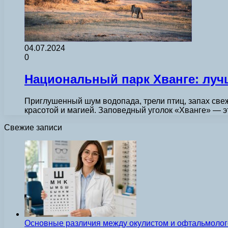
04.07.2024
0
Национальный парк Хванге: лу
Приглушенный шум водопада, трели птиц, запах све
красотой и магией. Заповедный уголок «Хванге» — э
Свежие записи
Основные различия между окулистом и офтальмолог