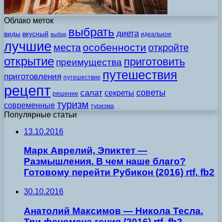
Облако меток
выбрать
диета
виды
вкусный
идеальное
выбор
лучшие
особенности
места
откройте
открытие
приготовить
преимущества
путешествия
приготовления
путешествие
рецепт
советы
салат
секреты
решение
туризм
современные
туризма
Популярные статьи
13.10.2016
Марк Аврелий, Эпиктет —
Размышления. В чем наше благо?
Готовому перейти Рубикон (2016) rtf, fb2
30.10.2016
Анатолий Максимов — Никола Тесла.
Три феномена гения (2016) rtf, fb2