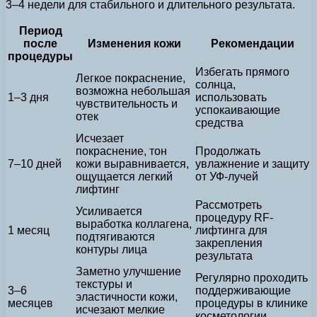
3–4 недели для стабильного и длительного результата.
Период
после
Изменения кожи
Рекомендации
процедуры
Избегать прямого
Легкое покраснение,
солнца,
возможна небольшая
1–3 дня
использовать
чувствительность и
успокаивающие
отек
средства
Исчезает
покраснение, тон
Продолжать
7–10 дней
кожи выравнивается,
увлажнение и защиту
ощущается легкий
от УФ-лучей
лифтинг
Рассмотреть
Усиливается
процедуру RF-
выработка коллагена,
1 месяц
лифтинга для
подтягиваются
закрепления
контуры лица
результата
Заметно улучшение
Регулярно проходить
текстуры и
3–6
поддерживающие
эластичности кожи,
месяцев
процедуры в клинике
исчезают мелкие
косметологии