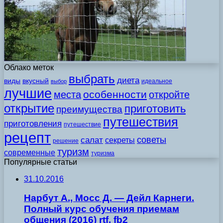
Облако меток
выбрать
диета
виды
вкусный
идеальное
выбор
лучшие
особенности
места
откройте
открытие
приготовить
преимущества
путешествия
приготовления
путешествие
рецепт
советы
салат
секреты
решение
туризм
современные
туризма
Популярные статьи
31.10.2016
Нарбут А., Мосс Д. — Дейл Карнеги.
Полный курс обучения приемам
общения (2016) rtf, fb2