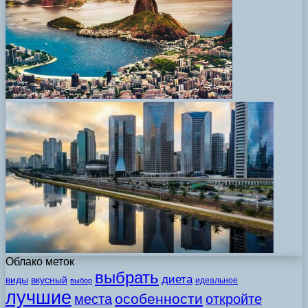
Облако меток
выбрать
диета
виды
вкусный
идеальное
выбор
лучшие
особенности
места
откройте