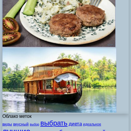
Облако меток
выбрать
диета
виды
вкусный
идеальное
выбор