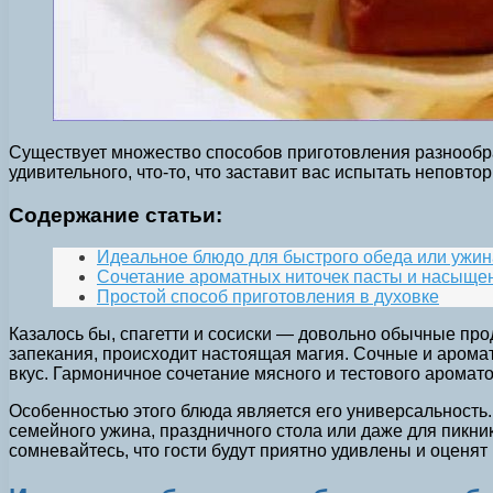
Существует множество способов приготовления разнообраз
удивительного, что-то, что заставит вас испытать неповт
Содержание статьи:
Идеальное блюдо для быстрого обеда или ужин
Сочетание ароматных ниточек пасты и насыще
Простой способ приготовления в духовке
Казалось бы, спагетти и сосиски — довольно обычные про
запекания, происходит настоящая магия. Сочные и арома
вкус. Гармоничное сочетание мясного и тестового арома
Особенностью этого блюда является его универсальность.
семейного ужина, праздничного стола или даже для пикни
сомневайтесь, что гости будут приятно удивлены и оценят