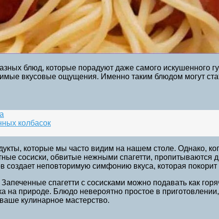
ных блюд, которые порадуют даже самого искушенного гурм
оримые вкусовые ощущения. Именно таким блюдом могут стат
а
нных колбасок
дукты, которые мы часто видим на нашем столе. Однако, ко
тные сосиски, обвитые нежными спагетти, пропитываются 
тов создает неповторимую симфонию вкуса, которая покори
 Запеченные спагетти с сосисками можно подавать как горя
ка на природе. Блюдо невероятно простое в приготовлении,
 ваше кулинарное мастерство.