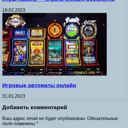
19.02.2023
Игровые автоматы онлайн
31.01.2023
Добавить комментарий
Ваш адрес email не будет опубликован.
Обязательные
поля помечены
*