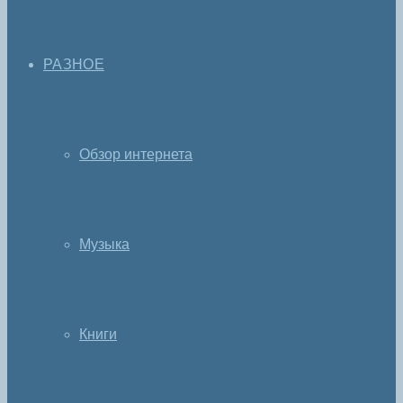
РАЗНОЕ
Обзор интернета
Музыка
Книги