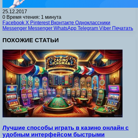
25.12.2017
0
Время чтения: 1 минута
Facebook
X
Pinterest
Вконтакте
Одноклассники
Messenger
Messenger
WhatsApp
Telegram
Viber
Печатать
ПОХОЖИЕ СТАТЬИ
Лучшие способы играть в казино онлайн с
удобным интерфейсом быстрыми