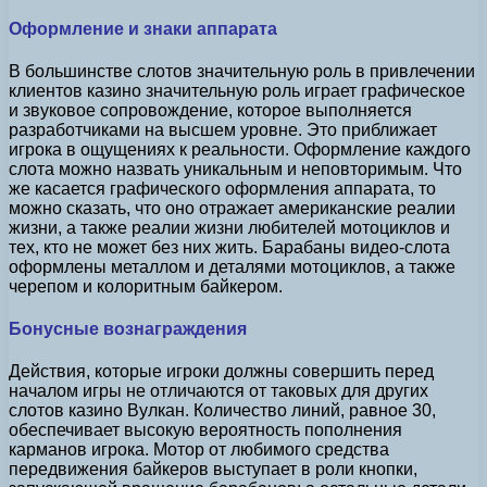
Оформление и знаки аппарата
В большинстве слотов значительную роль в привлечении
клиентов казино значительную роль играет графическое
и звуковое сопровождение, которое выполняется
разработчиками на высшем уровне. Это приближает
игрока в ощущениях к реальности. Оформление каждого
слота можно назвать уникальным и неповторимым. Что
же касается графического оформления аппарата, то
можно сказать, что оно отражает американские реалии
жизни, а также реалии жизни любителей мотоциклов и
тех, кто не может без них жить. Барабаны видео-слота
оформлены металлом и деталями мотоциклов, а также
черепом и колоритным байкером.
Бонусные вознаграждения
Действия, которые игроки должны совершить перед
началом игры не отличаются от таковых для других
слотов казино Вулкан. Количество линий, равное 30,
обеспечивает высокую вероятность пополнения
карманов игрока. Мотор от любимого средства
передвижения байкеров выступает в роли кнопки,