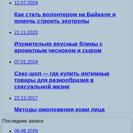
12.07.2024
Как стать волонтером на Байкале и
помочь строить экотропы
21.11.2023
Изумительно вкусные блины с
ароматным чесноком и сыром
07.01.2024
Секс-шоп — где купить интимные
товары для разнообразия в
сексуальной жизни
22.12.2017
Методы омоложения кожи лица
Последние записи
06.06.2026