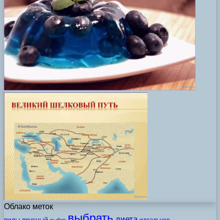
Облако меток
выбрать
диета
виды
вкусный