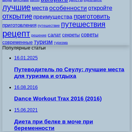
идеальное
выбор
лучшие
особенности
места
откройте
открытие
приготовить
преимущества
путешествия
приготовления
путешествие
рецепт
советы
салат
секреты
решение
туризм
современные
туризма
Популярные статьи
16.01.2025
Путеводитель по Сеулу: лучшие места
для туризма и отдыха
16.08.2016
Dance Workout Trax 2016 (2016)
15.06.2021
Диета при белке в моче при
беременности