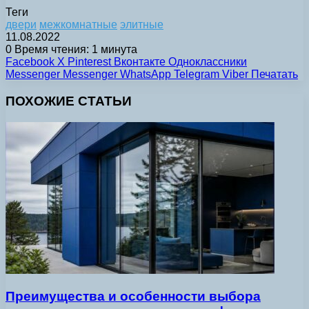
Теги
двери
межкомнатные
элитные
11.08.2022
0
Время чтения: 1 минута
Facebook
X
Pinterest
Вконтакте
Одноклассники
Messenger
Messenger
WhatsApp
Telegram
Viber
Печатать
ПОХОЖИЕ СТАТЬИ
Преимущества и особенности выбора