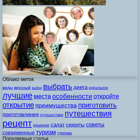
Облако меток
выбрать
диета
виды
вкусный
идеальное
выбор
лучшие
особенности
места
откройте
открытие
приготовить
преимущества
путешествия
приготовления
путешествие
рецепт
советы
салат
секреты
решение
туризм
современные
туризма
Популярные статьи