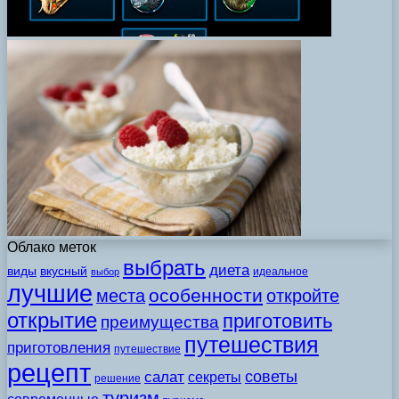
Облако меток
выбрать
диета
виды
вкусный
идеальное
выбор
лучшие
особенности
места
откройте
открытие
приготовить
преимущества
путешествия
приготовления
путешествие
рецепт
советы
салат
секреты
решение
туризм