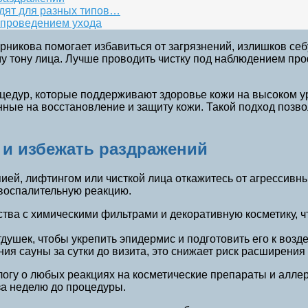
дят для разных типов…
 проведением ухода
ерникова помогает избавиться от загрязнений, излишков с
му тону лица. Лучше проводить чистку под наблюдением п
цедур, которые поддерживают здоровье кожи на высоком ур
енные на восстановление и защиту кожи. Такой подход поз
 и избежать раздражений
й, лифтингом или чисткой лица откажитесь от агрессивных
воспалительную реакцию.
тва с химическими фильтрами и декоративную косметику, 
тдушек, чтобы укрепить эпидермис и подготовить его к воз
ия сауны за сутки до визита, это снижает риск расширени
логу о любых реакциях на косметические препараты и алле
за неделю до процедуры.