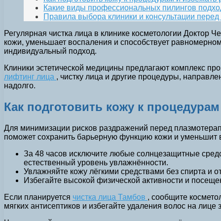
Какие виды профессиональных пилингов подхо
Правила выбора клиники и консультации перед
Регулярная чистка лица в клинике косметологии Доктор Ч
кожи, уменьшает воспаления и способствует равномерно
индивидуальный подход.
Клиники эстетической медицины предлагают комплекс про
лифтинг лица
, чистку лица и другие процедуры, направл
надолго.
Как подготовить кожу к процедурам
Для минимизации рисков раздражений перед плазмотерапие
поможет сохранить барьерную функцию кожи и уменьшит 
За 48 часов исключите любые солнцезащитные средс
естественный уровень увлажнённости.
Увлажняйте кожу лёгкими средствами без спирта и о
Избегайте высокой физической активности и посещен
Если планируется
чистка лица Тамбов
, сообщите космето
мягких антисептиков и избегайте удаления волос на лице 