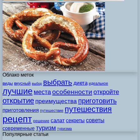
Облако меток
выбрать
диета
виды
вкусный
идеальное
выбор
лучшие
особенности
места
откройте
открытие
приготовить
преимущества
путешествия
приготовления
путешествие
рецепт
советы
салат
секреты
решение
туризм
современные
туризма
Популярные статьи