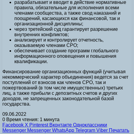
разрабатывает и вводит в действие нормативные
правила, обязательные для исполнения всеми
членами сообщества, а также свод наказаний и
поощрений, касающихся как финансовой, так и
организационной дисциплины;
через третейский суд гарантирует разрешение
внутренних конфликтов;
анализирует и контролирует отчетность,
оказываемую членами СРО;
обеспечивает создание программ глобального
информационного оповещения и повышения
квалификации.
Финансирование организационных функций (учитывая
некоммерческий характер объединения) ведется за счет
поступлений от взносов как членов СРО, так и
пожертвований (в том числе имущественных) третьих
лиц, а также прибыли с депозитных счетов и других
доходов, не запрещенных законодательной базой
государства.
09.06.2022
0
Время чтения: 1 минута
Facebook
X
Pinterest
Вконтакте
Одноклассники
Messenger
Messenger
WhatsApp
Telegram
Viber
Печатать