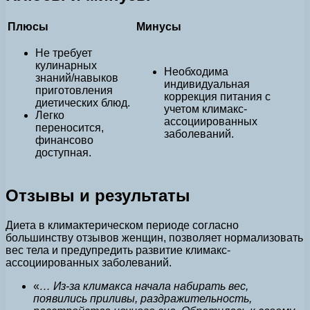
Плюсы
Минусы
Не требует
кулинарных
Необходима
знаний/навыков
индивидуальная
приготовления
коррекция питания с
диетических блюд.
учетом климакс-
Легко
ассоциированных
переносится,
заболеваний.
финансово
доступная.
Отзывы и результаты
Диета в климактерическом периоде согласно
большинству отзывов женщин, позволяет нормализовать
вес тела и предупредить развитие климакс-
ассоциированных заболеваний.
«
… Из-за климакса начала набирать вес,
появились приливы, раздражительность,