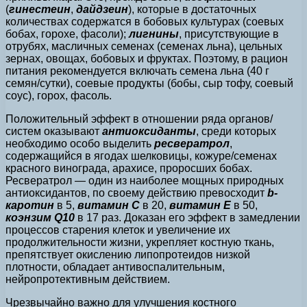
(
гинестеин
,
дайдзеин
), которые в достаточных
количествах содержатся в бобовых культурах (соевых
бобах, горохе, фасоли);
лигнины
, присутствующие в
отрубях, масличных семенах (семенах льна), цельных
зернах, овощах, бобовых и фруктах. Поэтому, в рацион
питания рекомендуется включать семена льна (40 г
семян/сутки), соевые продукты (бобы, сыр тофу, соевый
соус), горох, фасоль.
Положительный эффект в отношении ряда органов/
систем оказывают
антиоксиданты
, среди которых
необходимо особо выделить
ресвератрол
,
содержащийся в ягодах шелковицы, кожуре/семенах
красного винограда, арахисе, проросших бобах.
Ресвератрол — один из наиболее мощных природных
антиоксидантов, по своему действию превосходит
b-
каротин
в 5,
витамин С
в 20,
витамин Е
в 50,
коэнзим Q10
в 17 раз. Доказан его эффект в замедлении
процессов старения клеток и увеличение их
продолжительности жизни, укрепляет костную ткань,
препятствует окислению липопротеидов низкой
плотности, обладает антивоспалительным,
нейропротективным действием.
Чрезвычайно важно для улучшения костного