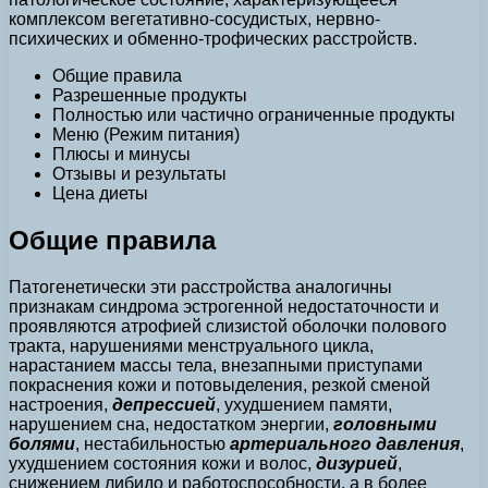
комплексом вегетативно-сосудистых, нервно-
психических и обменно-трофических расстройств.
Общие правила
Разрешенные продукты
Полностью или частично ограниченные продукты
Меню (Режим питания)
Плюсы и минусы
Отзывы и результаты
Цена диеты
Общие правила
Патогенетически эти расстройства аналогичны
признакам синдрома эстрогенной недостаточности и
проявляются атрофией слизистой оболочки полового
тракта, нарушениями менструального цикла,
нарастанием массы тела, внезапными приступами
покраснения кожи и потовыделения, резкой сменой
настроения,
депрессией
, ухудшением памяти,
нарушением сна, недостатком энергии,
головными
болями
, нестабильностью
артериального давления
,
ухудшением состояния кожи и волос,
дизурией
,
снижением либидо и работоспособности, а в более