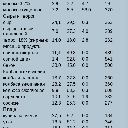
молоко 3.2%
2,9
3,2
4,7
59
молоко сгущенное
7,2
8,5
56,0
320
Сыры и творог
сыр
24,1
29,5
0,3
363
сыр янтарный
7,0
27,3
4,0
289
плавленый
творог 18% (жирный)
14,0
18,0
2,8
232
Мясные продукты
свинина жирная
11,4
49,3
0,0
489
свиной шпик
1,4
92,8
0,0
841
бекон
23,0
45,0
0,0
500
Колбасные изделия
колбаса вареная
13,7
22,8
0,0
260
колбаса в/копченая
28,2
27,5
0,0
360
колбаса с/копченая
9,9
63,2
0,3
608
сардельки
10,1
31,6
1,9
332
сосиски
12,3
25,3
0,0
277
Птица
курица копченая
27,5
8,2
0,0
184
утка
16,5
61,2
0,0
346