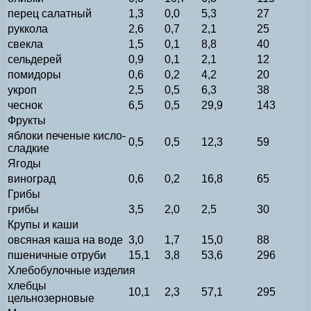
перец салатный
1,3
0,0
5,3
27
руккола
2,6
0,7
2,1
25
свекла
1,5
0,1
8,8
40
сельдерей
0,9
0,1
2,1
12
помидоры
0,6
0,2
4,2
20
укроп
2,5
0,5
6,3
38
чеснок
6,5
0,5
29,9
143
Фрукты
яблоки печеные кисло-
0,5
0,5
12,3
59
сладкие
Ягоды
виноград
0,6
0,2
16,8
65
Грибы
грибы
3,5
2,0
2,5
30
Крупы и каши
овсяная каша на воде
3,0
1,7
15,0
88
пшеничные отруби
15,1
3,8
53,6
296
Хлебобулочные изделия
хлебцы
10,1
2,3
57,1
295
цельнозерновые