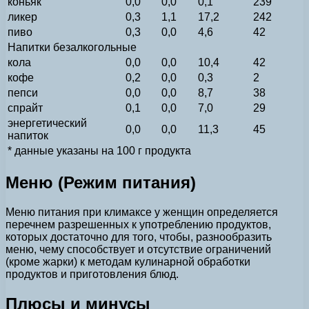
коньяк
0,0
0,0
0,1
239
ликер
0,3
1,1
17,2
242
пиво
0,3
0,0
4,6
42
Напитки безалкогольные
кола
0,0
0,0
10,4
42
кофе
0,2
0,0
0,3
2
пепси
0,0
0,0
8,7
38
спрайт
0,1
0,0
7,0
29
энергетический
0,0
0,0
11,3
45
напиток
* данные указаны на 100 г продукта
Меню (Режим питания)
Меню питания при климаксе у женщин определяется
перечнем разрешенных к употреблению продуктов,
которых достаточно для того, чтобы, разнообразить
меню, чему способствует и отсутствие ограничений
(кроме жарки) к методам кулинарной обработки
продуктов и приготовления блюд.
Плюсы и минусы