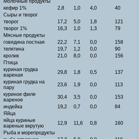
Молочные продукты
кефир 1%
2,8
1,0
4,0
40
Сыры и творог
творог
17,2
5,0
1,8
121
творог 1%
16,3
1,0
1,3
79
Мясные продукты
говядина постная
22,2
7,1
0,0
158
телятина
19,7
1,2
0,0
90
кролик
21,0
8,0
0,0
156
Птица
куриная грудка
29,8
1,8
0,5
137
вареная
куриная грудка на
23,6
1,9
0,0
113
пару
куриное филе
30,4
3,5
0,0
153
вареное
индейка
19,2
0,7
0,0
84
Яйца
яйца куриные
12,9
11,6
0,8
160
вареные вкрутую
Рыба и морепродукты