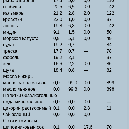
рыба отварная
17,3
5,0
0,0
116
горбуша
20,5
6,5
0,0
142
кальмары
21,2
2,8
2,0
122
креветки
22,0
1,0
0,0
97
лосось
19,8
6,3
0,0
142
мидии
9,1
1,5
0,0
50
морская капуста
0,8
5,1
0,0
49
судак
19,2
0,7
—
84
треска
17,7
0,7
—
78
форель
19,2
2,1
—
97
хек
16,6
2,2
0,0
86
щука
18,4
0,8
—
82
Масла и жиры
масло растительное
0,0
99,0
0,0
899
масло льняное
0,0
99,8
0,0
898
Напитки безалкогольные
вода минеральная
0,0
0,0
0,0
—
цикорий растворимый
0,1
0,0
2,8
11
чай зеленый
0,0
0,0
0,0
—
Соки и компоты
шиповниковый сок
0,1
0,0
17,6
70