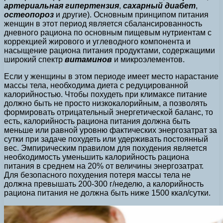
артериальная гипертензия
,
сахарный диабет
,
остеопороз
и другие). Основным принципом питания
женщин в этот период является сбалансированность
дневного рациона по основным пищевым нутриентам с
коррекцией жирового и углеводного компонента и
насыщение рациона питания продуктами, содержащими
широкий спектр
витаминов
и микроэлементов.
Если у женщины в этом периоде имеет место нарастание
массы тела, необходима диета с редуцированной
калорийностью. Чтобы похудеть при климаксе питание
должно быть не просто низкокалорийным, а позволять
формировать отрицательный энергетической баланс, то
есть, калорийность рациона питания должна быть
меньше или равной уровню фактических энергозатрат за
сутки при задаче похудеть или удерживать постоянный
вес. Эмпирическим правилом для похудения является
необходимость уменьшить калорийность рациона
питания в среднем на 20% от величины энергозатрат.
Для безопасного похудения потеря массы тела не
должна превышать 200-300 г/неделю, а калорийность
рациона питания не должна быть ниже 1500 ккал/сутки.