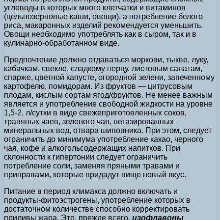
углеводы в которых много клетчатки и витаминов
(цельнозерновые каши, овощи), а потребление белого
риса, макаронных изделий рекомендуется уменьшить.
Овощи необходимо употреблять как в сыром, так и в
кулинарно-обработанном виде.
Предпочтение должно отдаваться моркови, тыкве, луку,
кабачкам, свекле, сладкому перцу, листовым салатам,
спарже, цветной капусте, огородной зелени, запеченному
картофелю, помидорам. Из фруктов — цитрусовым
плодам, кислым сортам ягод/фруктов. Не менее важным
является и употребление свободной жидкости на уровне
1,5-2, л/сутки в виде свежеприготовленных соков,
травяных чаев, зеленого чая, негазированных
минеральных вод, отвара шиповника. При этом, следует
ограничить до минимума употребление какао, черного
чая, кофе и алкогольсодержащих напитков. При
склонности к гипертонии следует ограничить
потребление соли, заменяя пряными травами и
приправами, которые придадут пище новый вкус.
Питание в период климакса должно включать и
продукты-фитоэстрогены, употребление которых в
достаточном количестве способно корректировать
приливы жара. Это, прежде всего,
изофлавоны