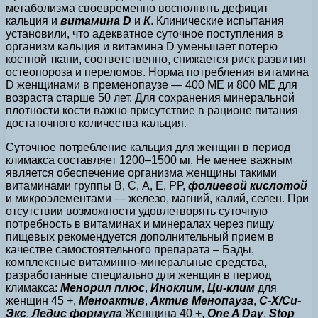
метаболизма своевременно восполнять дефицит
кальция и
витамина D
и
К
. Клинические испытания
установили, что адекватное суточное поступления в
организм кальция и витамина D уменьшает потерю
костной ткани, соответственно, снижается риск развития
остеопороза и переломов. Норма потребления витамина
D женщинами в пременопаузе — 400 МЕ и 800 МЕ для
возраста старше 50 лет. Для сохранения минеральной
плотности кости важно присутствие в рационе питания
достаточного количества кальция.
Суточное потребление кальция для женщин в период
климакса составляет 1200–1500 мг. Не менее важным
является обеспечение организма женщины такими
витаминами группы В, С, А, Е, РР,
фолиевой кислотой
и микроэлементами — железо, магний, калий, селен. При
отсутствии возможности удовлетворять суточную
потребность в витаминах и минералах через пищу
пищевых рекомендуется дополнительный прием в
качестве самостоятельного препарата – Бады,
комплексные витаминно-минеральные средства,
разработанные специально для женщин в период
климакса:
Менорил плюс
,
Иноклим
,
Ци-клим
для
женщин 45 +,
Меноактив
,
Актив Менопауза
,
C-X/Си-
Экс
,
Ледис формула
Женщина 40 +,
One A Day
,
Stop