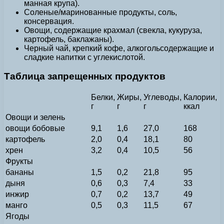
манная крупа).
Соленые/маринованные продукты, соль,
консервация.
Овощи, содержащие крахмал (свекла, кукуруза,
картофель, баклажаны).
Черный чай, крепкий кофе, алкогольсодержащие и
сладкие напитки с углекислотой.
Таблица запрещенных продуктов
Белки,
Жиры,
Углеводы,
Калории,
г
г
г
ккал
Овощи и зелень
овощи бобовые
9,1
1,6
27,0
168
картофель
2,0
0,4
18,1
80
хрен
3,2
0,4
10,5
56
Фрукты
бананы
1,5
0,2
21,8
95
дыня
0,6
0,3
7,4
33
инжир
0,7
0,2
13,7
49
манго
0,5
0,3
11,5
67
Ягоды