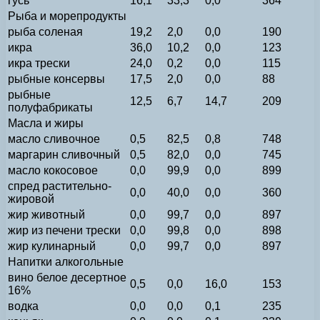
гусь
16,1
33,3
0,0
364
Рыба и морепродукты
рыба соленая
19,2
2,0
0,0
190
икра
36,0
10,2
0,0
123
икра трески
24,0
0,2
0,0
115
рыбные консервы
17,5
2,0
0,0
88
рыбные
12,5
6,7
14,7
209
полуфабрикаты
Масла и жиры
масло сливочное
0,5
82,5
0,8
748
маргарин сливочный
0,5
82,0
0,0
745
масло кокосовое
0,0
99,9
0,0
899
спред растительно-
0,0
40,0
0,0
360
жировой
жир животный
0,0
99,7
0,0
897
жир из печени трески
0,0
99,8
0,0
898
жир кулинарный
0,0
99,7
0,0
897
Напитки алкогольные
вино белое десертное
0,5
0,0
16,0
153
16%
водка
0,0
0,0
0,1
235