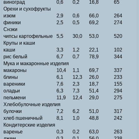
виноград
0,6
0,2
16,8
65
Орехи и сухофрукты
изюм
2,9
0,6
66,0
264
финики
2,5
0,5
69,2
274
Снэки
чипсы картофельные
5,5
30,0
53,0
520
Крупы и каши
каши
3,3
1,2
22,1
102
рис белый
6,7
0,7
78,9
344
Мука и макаронные изделия
макароны
10,4
1,1
69,7
337
блины
6,1
12,3
26,0
233
вареники
7,6
2,3
18,7
155
оладьи
6,3
7,3
51,4
294
пельмени
11,9
12,4
29,0
275
Хлебобулочные изделия
булочки
7,2
6,2
51,0
317
хлеб пшеничный
8,1
1,0
48,8
242
Кондитерские изделия
варенье
0,3
0,2
63,0
263
джем
0,3
0,1
56,0
238