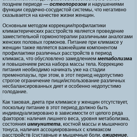
позднем периоде —
остеопорозом
и нарушениями
функции сердечно-сосудистой системы, что негативно
сказывается на качестве жизни женщин.
Основным методом коррекции/профилактики
климактерических расстройств является проведение
заместительной гормонотерапии различными аналогами
женских половых гормонов. Питание при климаксе у
женщин также является важнейшим компонентом
профилактики различных расстройств в период
климакса, что обусловлено замедлением
метаболизма
и повышением риска набора массы тела. Коррекцию
питания необходимо начинать уже на стадии
пременопаузы, при этом, в этот период недопустимо
строгое ограничение пищи/использование различных
несбалансированных диет и особенно недопустимо
голодание.
Как таковая, диета при климаксе у женщин отсутствует,
поскольку питание в этот период должно быть
индивидуализировано в зависимости от целого ряда
факторов: наличия лишнего веса, уровня метаболизма,
состояния
иммунитета
, костной массы и мышечного
тонуса, наличия ассоциированных с климаксом
расстройств (суставные и мышечные боли,
ожирение
,