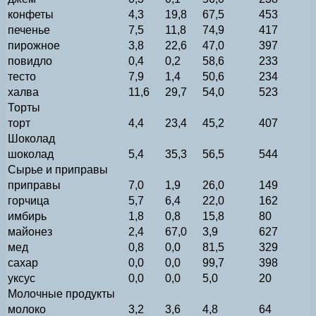
конфеты
4,3
19,8
67,5
453
печенье
7,5
11,8
74,9
417
пирожное
3,8
22,6
47,0
397
повидло
0,4
0,2
58,6
233
тесто
7,9
1,4
50,6
234
халва
11,6
29,7
54,0
523
Торты
торт
4,4
23,4
45,2
407
Шоколад
шоколад
5,4
35,3
56,5
544
Сырье и приправы
приправы
7,0
1,9
26,0
149
горчица
5,7
6,4
22,0
162
имбирь
1,8
0,8
15,8
80
майонез
2,4
67,0
3,9
627
мед
0,8
0,0
81,5
329
сахар
0,0
0,0
99,7
398
уксус
0,0
0,0
5,0
20
Молочные продукты
молоко
3,2
3,6
4,8
64