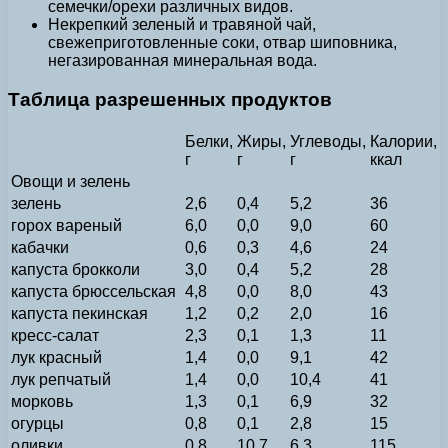
семечки/орехи различных видов.
Некрепкий зеленый и травяной чай,
свежеприготовленные соки, отвар шиповника,
негазированная минеральная вода.
Таблица разрешенных продуктов
Белки,
Жиры,
Углеводы,
Калории,
г
г
г
ккал
Овощи и зелень
зелень
2,6
0,4
5,2
36
горох вареный
6,0
0,0
9,0
60
кабачки
0,6
0,3
4,6
24
капуста брокколи
3,0
0,4
5,2
28
капуста брюссельская
4,8
0,0
8,0
43
капуста пекинская
1,2
0,2
2,0
16
кресс-салат
2,3
0,1
1,3
11
лук красный
1,4
0,0
9,1
42
лук репчатый
1,4
0,0
10,4
41
морковь
1,3
0,1
6,9
32
огурцы
0,8
0,1
2,8
15
оливки
0,8
10,7
6,3
115