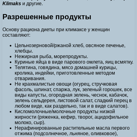
Klimaks
и другие.
Разрешенные продукты
Основу рациона диеты при климаксе у женщин
составляют:
Цельнозерновой/ржаной хлеб, овсяное печенье,
хлебцы.
Нежирная рыба, морепродукты.
Куриные яйца в виде парового омлета, яиц всмятку.
Телятина, говядина, мясо домашней курицы,
кролика, индейки, приготовленные методом
отваривания.
Не крахмалистые овощи (огурец, стручковая
фасоль, шпинат, спаржа, лук, зеленый горошек, все
виды капусты, огородная зелень, чеснок, кабачок,
зелень сельдерея, листовой салат, сладкий перец в
любом виде, как раздельно, так и в виде салатов).
Кисломолочные/молочные продукты низкой
жирности (ряженка, кефир, творог, ацидофильное
молоко, сыр).
Нерафинированные растительные масла первого
отжима (подсолнечное, льняное, оливковое),