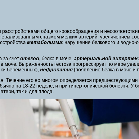
н расстройствами общего кровообращения и несоответстви
генерализованным спазмом мелких артерий, увеличением с
асстройства
метаболизма
: нарушение белкового и водно-
 за счет
отеков
, белка в моче,
артериальной гипертен
в моче. Выраженность гестоза прогрессирует по мере увел
еки беременных),
нефропатия
(появление белка в моче и
я. Течение его во многом определяется предшествующими 
бычно на 18-22 неделе, и при гипертонической болезни. У 
тери, так и для плода.