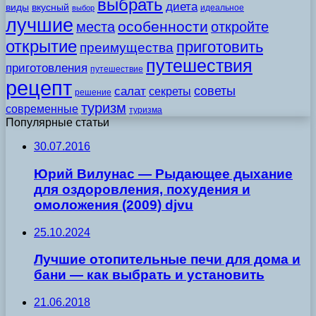
выбрать
диета
виды
вкусный
идеальное
выбор
лучшие
особенности
места
откройте
открытие
приготовить
преимущества
путешествия
приготовления
путешествие
рецепт
советы
салат
секреты
решение
туризм
современные
туризма
Популярные статьи
30.07.2016
Юрий Вилунас — Рыдающее дыхание
для оздоровления, похудения и
омоложения (2009) djvu
25.10.2024
Лучшие отопительные печи для дома и
бани — как выбрать и установить
21.06.2018