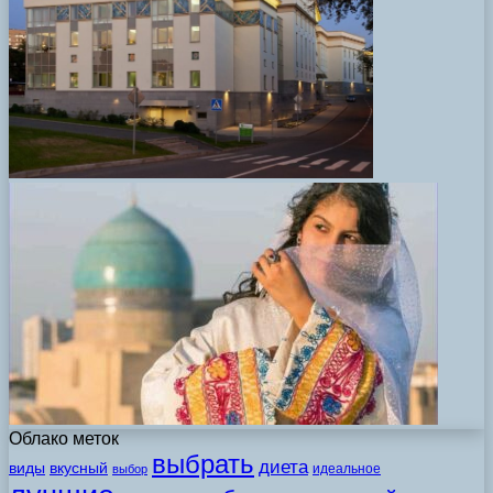
Облако меток
выбрать
диета
виды
вкусный
идеальное
выбор