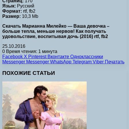
Страниц:
170
Язык:
Русский
Формат:
rtf, fb2
Размер:
10,3 Mb
Скачать Марианна Милейко — Ваша девочка –
больше тепла, меньше нервов! Как получать
удовольствие, воспитывая дочь (2016) rtf, fb2
25.10.2016
0
Время чтения: 1 минута
Facebook
X
Pinterest
Вконтакте
Одноклассники
Messenger
Messenger
WhatsApp
Telegram
Viber
Печатать
ПОХОЖИЕ СТАТЬИ