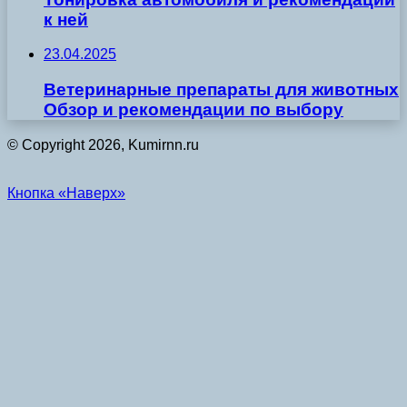
к ней
23.04.2025
Ветеринарные препараты для животных
Обзор и рекомендации по выбору
© Copyright 2026, Kumirnn.ru
Кнопка «Наверх»