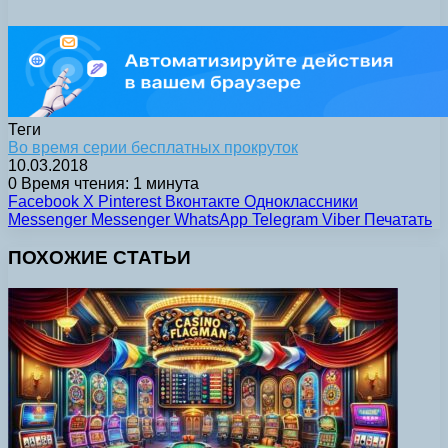
Теги
Во время серии бесплатных прокруток
10.03.2018
0
Время чтения: 1 минута
Facebook
X
Pinterest
Вконтакте
Одноклассники
Messenger
Messenger
WhatsApp
Telegram
Viber
Печатать
ПОХОЖИЕ СТАТЬИ