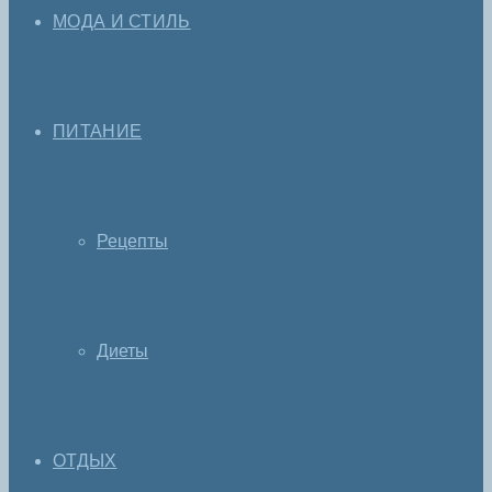
МОДА И СТИЛЬ
ПИТАНИЕ
Рецепты
Диеты
ОТДЫХ