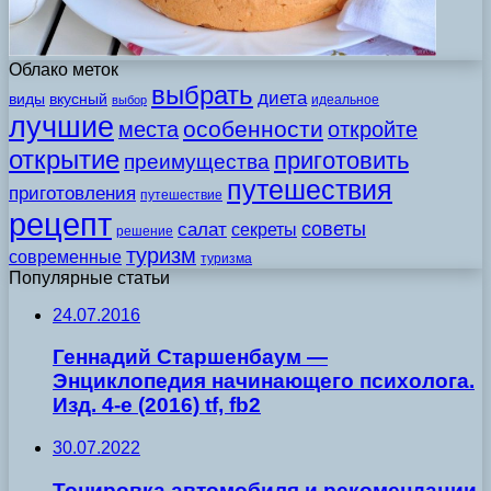
Облако меток
выбрать
диета
виды
вкусный
идеальное
выбор
лучшие
особенности
места
откройте
открытие
приготовить
преимущества
путешествия
приготовления
путешествие
рецепт
советы
салат
секреты
решение
туризм
современные
туризма
Популярные статьи
24.07.2016
Геннадий Старшенбаум —
Энциклопедия начинающего психолога.
Изд. 4-е (2016) tf, fb2
30.07.2022
Тонировка автомобиля и рекомендации