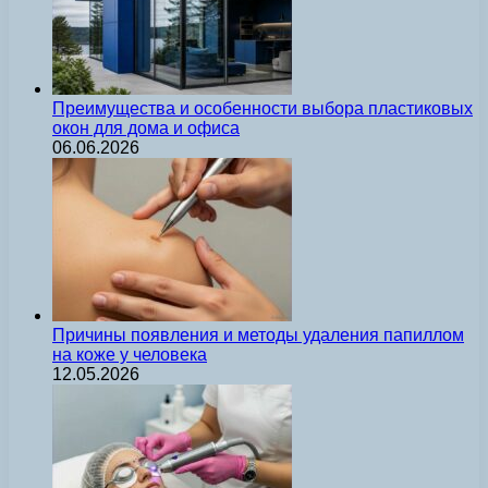
Преимущества и особенности выбора пластиковых
окон для дома и офиса
06.06.2026
Причины появления и методы удаления папиллом
на коже у человека
12.05.2026