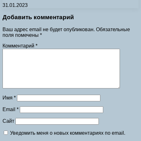
31.01.2023
Добавить комментарий
Ваш адрес email не будет опубликован.
Обязательные
поля помечены
*
Комментарий
*
Имя
*
Email
*
Сайт
Уведомить меня о новых комментариях по email.