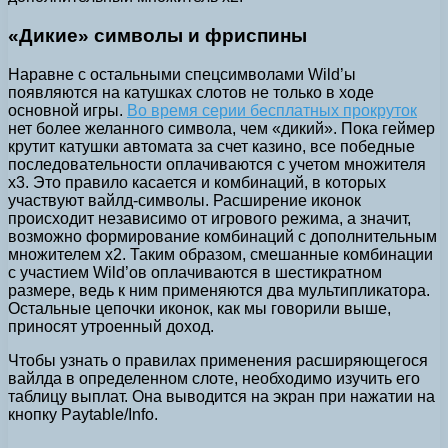
«Дикие» символы и фриспины
Наравне с остальными спецсимволами Wild’ы
появляются на катушках слотов не только в ходе
основной игры.
Во время серии бесплатных прокруток
нет более желанного символа, чем «дикий». Пока геймер
крутит катушки автомата за счет казино, все победные
последовательности оплачиваются с учетом множителя
x3. Это правило касается и комбинаций, в которых
участвуют вайлд-символы. Расширение иконок
происходит независимо от игрового режима, а значит,
возможно формирование комбинаций с дополнительным
множителем х2. Таким образом, смешанные комбинации
с участием Wild’ов оплачиваются в шестикратном
размере, ведь к ним применяются два мультипликатора.
Остальные цепочки иконок, как мы говорили выше,
приносят утроенный доход.
Чтобы узнать о правилах применения расширяющегося
вайлда в определенном слоте, необходимо изучить его
таблицу выплат. Она выводится на экран при нажатии на
кнопку Paytable/Info.