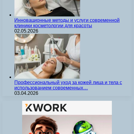
Инновационные методы и услуги современной
клиники косметологии для красоты
02.05.2026
Профессиональный уход за кожей лица и тела с
использованием современных…
03.04.2026