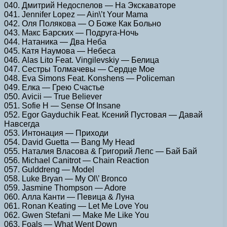
040. Дмитрий Недоспелов — На Экскаваторе
041. Jennifer Lopez — Ain\’t Your Mama
042. Оля Полякова — О Боже Как Больно
043. Макс Барских — Подруга-Ночь
044. Натаника — Два Неба
045. Катя Наумова — Небеса
046. Alas Lito Feat. Vingilevskiy — Белица
047. Сестры Толмачевы — Сердце Мое
048. Eva Simons Feat. Konshens — Policeman
049. Елка — Грею Счастье
050. Avicii — True Believer
051. Sofie H — Sense Of Insane
052. Egor Gayduchik Feat. Ксений Пустовая — Давай
Навсегда
053. Интонация — Приходи
054. David Guetta — Bang My Head
055. Наталия Власова & Григорий Лепс — Бай Бай
056. Michael Canitrot — Chain Reaction
057. Gulddreng — Model
058. Luke Bryan — My Ol\’ Bronco
059. Jasmine Thompson — Adore
060. Алла Канти — Певица & Луна
061. Ronan Keating — Let Me Love You
062. Gwen Stefani — Make Me Like You
063. Foals — What Went Down