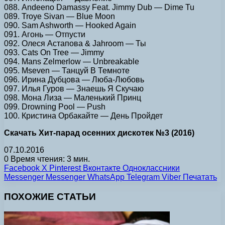
088. Andeeno Damassy Feat. Jimmy Dub — Dime Tu
089. Troye Sivan — Blue Moon
090. Sam Ashworth — Hooked Again
091. Агонь — Отпусти
092. Олеся Астапова & Jahroom — Ты
093. Cats On Tree — Jimmy
094. Mans Zelmerlow — Unbreakable
095. Mseven — Танцуй В Темноте
096. Ирина Дубцова — Люба-Любовь
097. Илья Гуров — Знаешь Я Скучаю
098. Мона Лиза — Маленький Принц
099. Drowning Pool — Push
100. Кристина Орбакайте — День Пройдет
Скачать Хит-парад осенних дискотек №3 (2016)
07.10.2016
0
Время чтения: 3 мин.
Facebook
X
Pinterest
Вконтакте
Одноклассники
Messenger
Messenger
WhatsApp
Telegram
Viber
Печатать
ПОХОЖИЕ СТАТЬИ