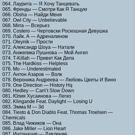
064. Лаурита — Я Хочу Танцевать
065. Френды — Смотри Как Я Танцую
066. Olisha — Найди Меня
067. Owl City — Unbelievable
068. Mirra — Всерьез
069. Costero — Чертовски Роскошная Девушка
070. Лайк. А — Адреналином
071. Oleynik — Прости
072. Александр Шоуа — Натали
073. Анжелика Пушнова — Мой Ангел
074. T-Killah — Привет Как Дела
075. The Hardkiss — Helpless
076. Mo — Underestimated
077. Антон Азаров — Волк
078. Вероника Андреева — Любовь Цветы И Вино
079. One Direction — History Hq
080. Hedley — Can\’t Slow Down
081. Юлия Хусаинова — Легко
082. Klingande Feat. Daylight — Losing U
083. Эмма М — 3d
084. Tiesto & Don Diablo Feat. Thomas Troelsen —
Chemicals
085. Влад Чижиков — Она
086. Jake Miller — Lion Heart
087. Интонация — Давление