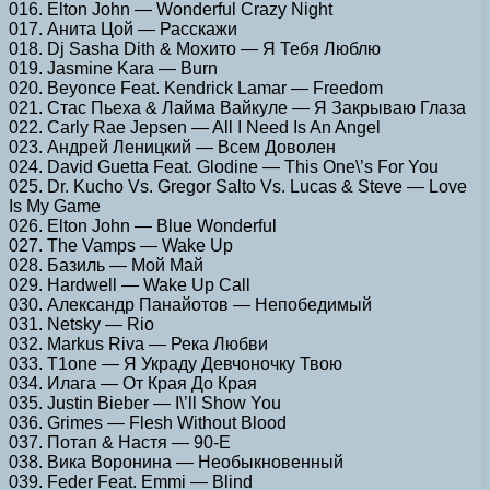
016. Elton John — Wonderful Crazy Night
017. Анита Цой — Расскажи
018. Dj Sasha Dith & Мохито — Я Тебя Люблю
019. Jasmine Kara — Burn
020. Beyonce Feat. Kendrick Lamar — Freedom
021. Стас Пьеха & Лайма Вайкуле — Я Закрываю Глаза
022. Carly Rae Jepsen — All I Need Is An Angel
023. Андрей Леницкий — Всем Доволен
024. David Guetta Feat. Glodine — This One\’s For You
025. Dr. Kucho Vs. Gregor Salto Vs. Lucas & Steve — Love
Is My Game
026. Elton John — Blue Wonderful
027. The Vamps — Wake Up
028. Базиль — Мой Май
029. Hardwell — Wake Up Call
030. Александр Панайотов — Непобедимый
031. Netsky — Rio
032. Markus Riva — Река Любви
033. T1one — Я Украду Девчоночку Твою
034. Илага — От Края До Края
035. Justin Bieber — I\’ll Show You
036. Grimes — Flesh Without Blood
037. Потап & Настя — 90-Е
038. Вика Воронина — Необыкновенный
039. Feder Feat. Emmi — Blind