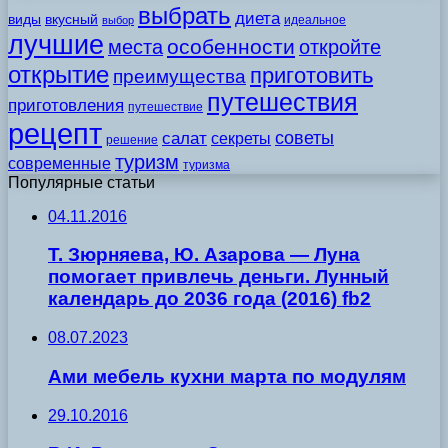
выбрать
диета
виды
вкусный
идеальное
выбор
лучшие
особенности
места
откройте
открытие
приготовить
преимущества
путешествия
приготовления
путешествие
рецепт
советы
салат
секреты
решение
туризм
современные
туризма
Популярные статьи
04.11.2016
Т. Зюрняева, Ю. Азарова — Луна
помогает привлечь деньги. Лунный
календарь до 2036 года (2016) fb2
08.07.2023
Ами мебель кухни марта по модулям
29.10.2016