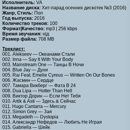
Исполнитель:
VA
Название диска:
Хит-парад осенних дискотек №3 (2016)
Жанр, Стиль:
Поп
Год выпуска:
2016
Количество треков:
100
Формат|Качество:
mp3 | 256 kbps
Время звучания:
н|д
Размер файла:
708 MB
Треклист:
001. Alekseev — Океанами Стали
002. Inna — Say It With Your Body
003. Mainstream One — Танцы В Ночи
004. Blue Jay — Духи
005. Rai Feat. Emelie Cyreus — Written On Our Bones
006. Жасмин — Сердце
007. Тамара Викберг — Фата В 24
008. Dua Lipa — Hotter Than Hell
009. Виктор Дорин — Если Нет Тебя
010. Artik & Asti — Здесь & Сейчас
011. Hugo Cantarra — Mercury
012. Simon Grey — Зая
013. Megadeth — Dystopia
014. Александр Нефедов — Любить Не Играя
015. Gabriella — Шейк