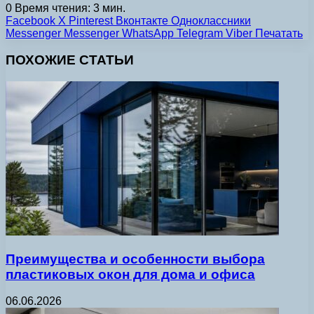
0
Время чтения: 3 мин.
Facebook
X
Pinterest
Вконтакте
Одноклассники
Messenger
Messenger
WhatsApp
Telegram
Viber
Печатать
ПОХОЖИЕ СТАТЬИ
Преимущества и особенности выбора
пластиковых окон для дома и офиса
06.06.2026