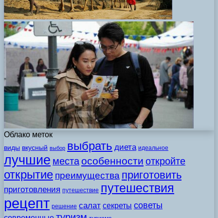
Облако меток
выбрать
диета
виды
вкусный
идеальное
выбор
лучшие
особенности
места
откройте
открытие
приготовить
преимущества
путешествия
приготовления
путешествие
рецепт
советы
салат
секреты
решение
туризм
современные