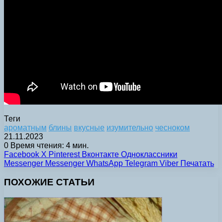
Теги
ароматным
блины
вкусные
изумительно
чесноком
21.11.2023
0
Время чтения: 4 мин.
Facebook
X
Pinterest
Вконтакте
Одноклассники
Messenger
Messenger
WhatsApp
Telegram
Viber
Печатать
ПОХОЖИЕ СТАТЬИ