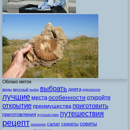
Облако меток
выбрать
диета
виды
вкусный
идеальное
выбор
лучшие
особенности
места
откройте
открытие
приготовить
преимущества
путешествия
приготовления
путешествие
рецепт
советы
салат
секреты
решение