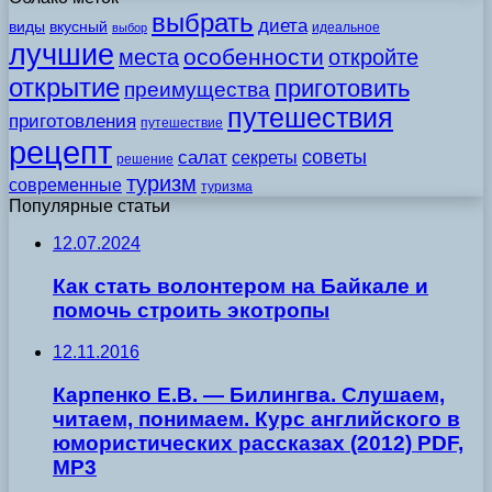
выбрать
диета
виды
вкусный
идеальное
выбор
лучшие
особенности
места
откройте
открытие
приготовить
преимущества
путешествия
приготовления
путешествие
рецепт
советы
салат
секреты
решение
туризм
современные
туризма
Популярные статьи
12.07.2024
Как стать волонтером на Байкале и
помочь строить экотропы
12.11.2016
Карпенко Е.В. — Билингва. Слушаем,
читаем, понимаем. Курс английского в
юмористических рассказах (2012) PDF,
MP3