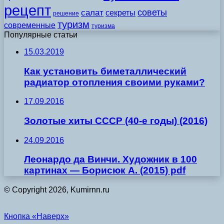
рецепт
советы
салат
секреты
решение
туризм
современные
туризма
Популярные статьи
15.03.2019
Как установить биметаллический
радиатор отопления своими руками?
17.09.2016
Золотые хиты СССР (40-е годы) (2016)
24.09.2016
Леонардо да Винчи. Художник в 100
картинах — Борисюк А. (2015) pdf
© Copyright 2026, Kumirnn.ru
Кнопка «Наверх»