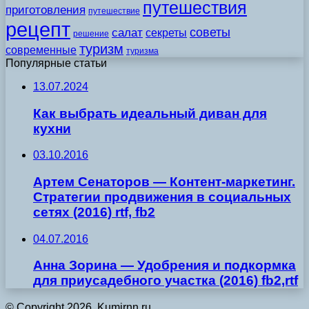
путешествия
приготовления
путешествие
рецепт
советы
салат
секреты
решение
туризм
современные
туризма
Популярные статьи
13.07.2024
Как выбрать идеальный диван для
кухни
03.10.2016
Артем Сенаторов — Контент-маркетинг.
Стратегии продвижения в социальных
сетях (2016) rtf, fb2
04.07.2016
Анна Зорина — Удобрения и подкормка
для приусадебного участка (2016) fb2,rtf
© Copyright 2026, Kumirnn.ru