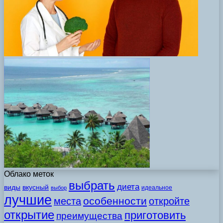
Облако меток
выбрать
диета
виды
вкусный
идеальное
выбор
лучшие
особенности
места
откройте
открытие
приготовить
преимущества