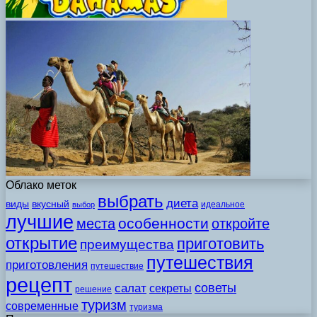
Облако меток
выбрать
диета
виды
вкусный
идеальное
выбор
лучшие
особенности
места
откройте
открытие
приготовить
преимущества
путешествия
приготовления
путешествие
рецепт
советы
салат
секреты
решение
туризм
современные
туризма