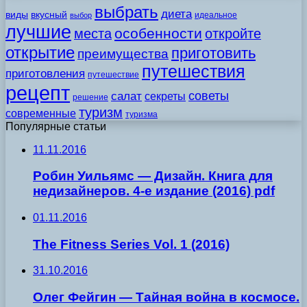
выбрать
диета
виды
вкусный
идеальное
выбор
лучшие
особенности
места
откройте
открытие
приготовить
преимущества
путешествия
приготовления
путешествие
рецепт
советы
салат
секреты
решение
туризм
современные
туризма
Популярные статьи
11.11.2016
Робин Уильямс — Дизайн. Книга для
недизайнеров. 4-е издание (2016) pdf
01.11.2016
The Fitness Series Vol. 1 (2016)
31.10.2016
Олег Фейгин — Тайная война в космосе.