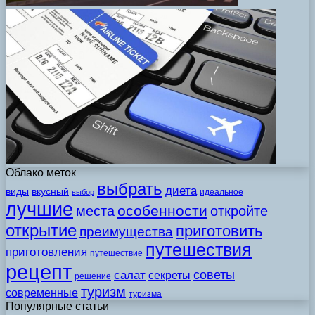
Облако меток
выбрать
диета
виды
вкусный
идеальное
выбор
лучшие
особенности
места
откройте
открытие
приготовить
преимущества
путешествия
приготовления
путешествие
рецепт
советы
салат
секреты
решение
туризм
современные
туризма
Популярные статьи