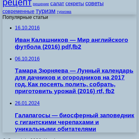
рецепт
советы
салат
секреты
решение
туризм
современные
туризма
Популярные статьи
16.10.2016
Иван Калашников — Мир английского
футбола (2016) pdf,fb2
06.10.2016
Тамара Зюрняева — Лунный календарь
для дачников и огородников на 2017
год. Как посеять полить, собрать,
приготовить урожай (2016) rtf, fb2
26.01.2024
Галапагосы — биосферный заповедник
с гигантскими черепахами и
уникальными обитателями