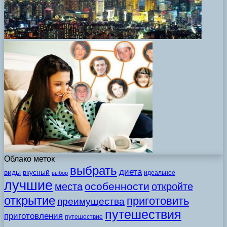
Облако меток
выбрать
диета
виды
вкусный
идеальное
выбор
лучшие
особенности
места
откройте
открытие
приготовить
преимущества
путешествия
приготовления
путешествие